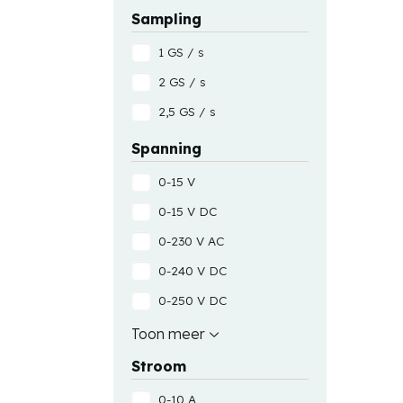
Sampling
1 GS / s
2 GS / s
2,5 GS / s
Spanning
0-15 V
0-15 V DC
0-230 V AC
0-240 V DC
0-250 V DC
0-30 V AC
Toon meer
0-30 V DC
Stroom
0-430 V AC
0-10 A