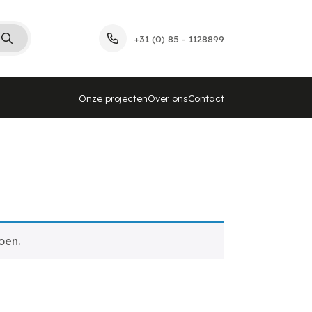
+31 (0) 85 - 1128899
Onze projecten
Over ons
Contact
oen.