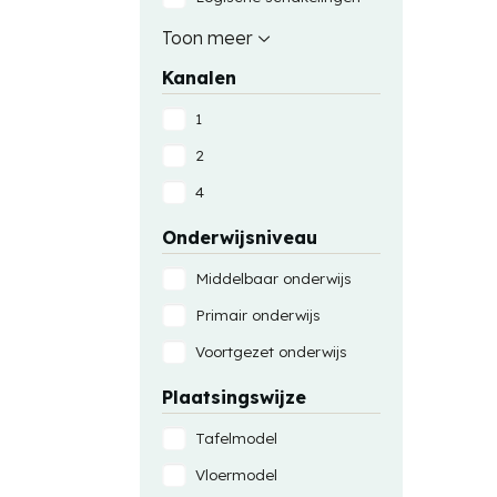
Pneumatiek
Toon meer
Praktijkvoeding
Kanalen
Lichtschakelingen
1
Motorschakelingen
2
Zwakstroomschakelingen
4
Sensorschakelingen
Onderwijsniveau
Pneumatiekschakelingen
Middelbaar onderwijs
Primair onderwijs
Voortgezet onderwijs
Plaatsingswijze
Tafelmodel
Vloermodel