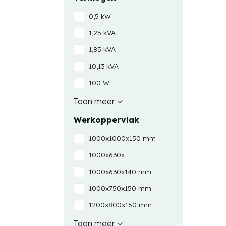
3 A
Vast
0,5 kW
4 A
1,25 kVA
400 A AC
1,85 kVA
400 A DC
10,13 kVA
5 A
100 W
6 A
1000 VA
Toon meer
8 A
1200 VA
Werkoppervlak
12000 VA
1000x1000x150 mm
15,60 kVA
1000x630x
150 W
1000x630x140 mm
15000 VA
1000x750x150 mm
1600 VA
1200x800x160 mm
2 kVAR
1600x1000x180 mm
Toon meer