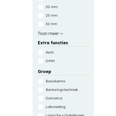
20 mm
25 mm
32 mm
40 mm
Toon meer
Extra functies
AWG
DMM
Groep
Basiskennis
Besturingstechniek
Domotica
Labvoeding
Logische schakelingen