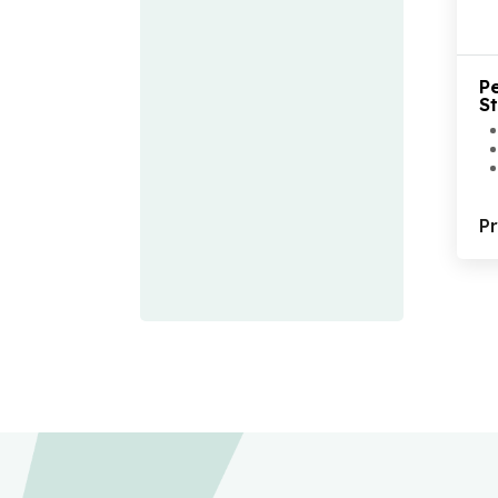
P
S
P