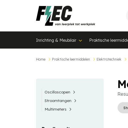
Inrichting & Meubilair
Praktische leermidd
Home
Praktische leermiddelen
Elektrotechniek
M
Oscilloscopen
Resu
Stroomtangen
Multimeters