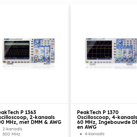
Bekijk het product
Bekijk het product
eakTech P 1363
PeakTech P 1370
scilloscoop, 2-kanaals
Oscilloscoop, 4-kanaal
00 MHz, met DMM & AWG
60 MHz, Ingebouwde 
en AWG
2-kanaals
4-kanaals
300 MHz