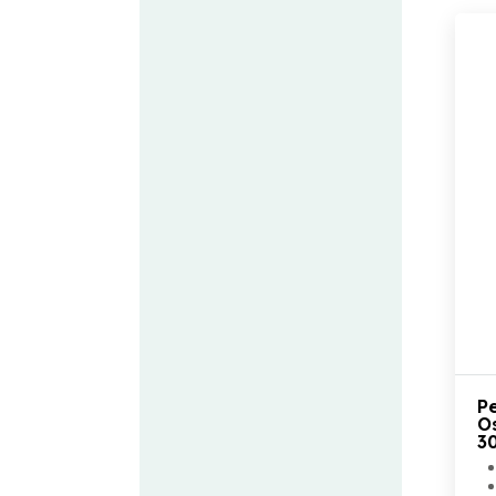
630x400x80 mm
630x630x100 mm
800x500x100 mm
P
O
3