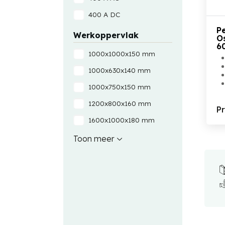
400 A DC
P
Werkoppervlak
O
6
1000x1000x150 mm
1000x630x140 mm
1000x750x150 mm
1200x800x160 mm
P
1600x1000x180 mm
2000x1000x220 mm
Toon meer
2000x1500x250 mm
300x200x60 mm
400x250x60 mm
400x400x60 mm
500x315x70 mm