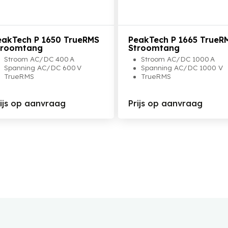
Bekijk het product
Bekijk het product
eakTech P 1650 TrueRMS
PeakTech P 1665 TrueR
troomtang
Stroomtang
Stroom AC/DC 400 A
Stroom AC/DC 1000 A
Spanning AC/DC 600 V
Spanning AC/DC 1000 V
TrueRMS
TrueRMS
rijs op aanvraag
Prijs op aanvraag