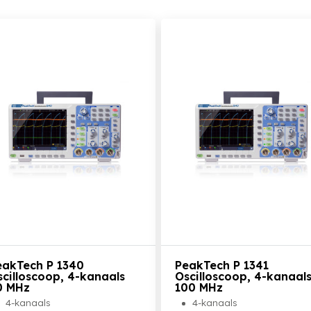
Bekijk het product
Bekijk het product
eakTech P 1340
PeakTech P 1341
scilloscoop, 4-kanaals
Oscilloscoop, 4-kanaal
0 MHz
100 MHz
4-kanaals
4-kanaals