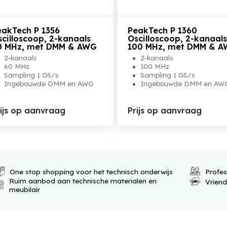
Bekijk het product
Bekijk het product
eakTech P 1356
PeakTech P 1360
scilloscoop, 2-kanaals
Oscilloscoop, 2-kanaals
0 MHz, met DMM & AWG
100 MHz, met DMM & 
2-kanaals
2-kanaals
60 MHz
100 MHz
Sampling 1 GS/s
Sampling 1 GS/s
Ingebouwde DMM en AWG
Ingebouwde DMM en AW
rijs op aanvraag
Prijs op aanvraag
One stop shopping voor het technisch onderwijs
Profes
Ruim aanbod aan technische materialen en
Vrien
meubilair