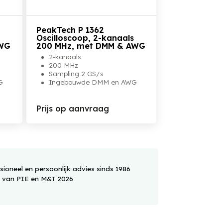
Bekijk het product
PeakTech P 1362
Oscilloscoop, 2-kanaals
AWG
200 MHz, met DMM & AWG
2-kanaals
200 MHz
Sampling 2 GS/s
G
Ingebouwde DMM en AWG
Prijs op aanvraag
sioneel en persoonlijk advies sinds 1986
d van PIE en M&T 2026