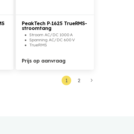
Bekijk het product
MS
PeakTech P‑1625 TrueRMS-
stroomtang
Stroom AC/DC 1000 A
Spanning AC/DC 600 V
TrueRMS
Prijs op aanvraag
1
2