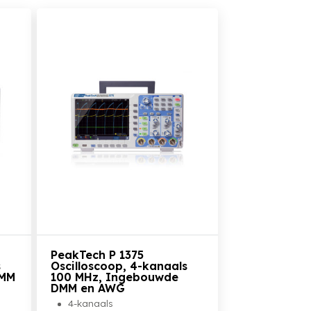
Bekijk het product
PeakTech P 1375
s
Oscilloscoop, 4-kanaals
DMM
100 MHz, Ingebouwde
DMM en AWG
4-kanaals