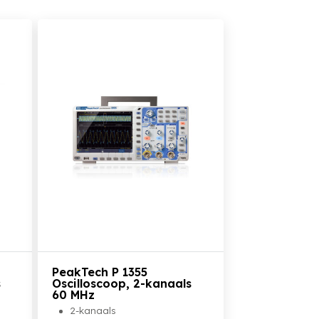
Bekijk het product
PeakTech P 1355
s
Oscilloscoop, 2-kanaals
60 MHz
2-kanaals