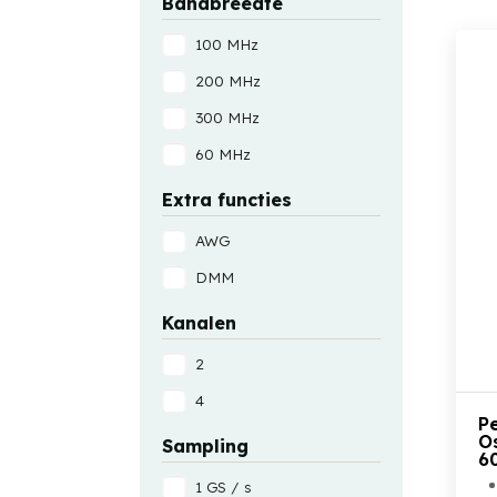
Bandbreedte
100 MHz
200 MHz
300 MHz
60 MHz
Extra functies
AWG
DMM
Kanalen
2
4
P
O
Sampling
6
1 GS / s