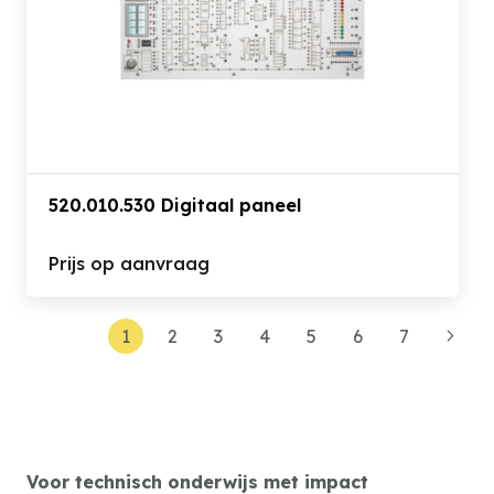
520.010.530 Digitaal paneel
Prijs op aanvraag
1
2
3
4
5
6
7
Voor technisch onderwijs met impact