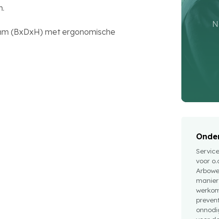
n.
N
 mm (BxDxH) met ergonomische
Onder
Servic
voor o.
Arbowe
manier
werkom
preven
onnodig