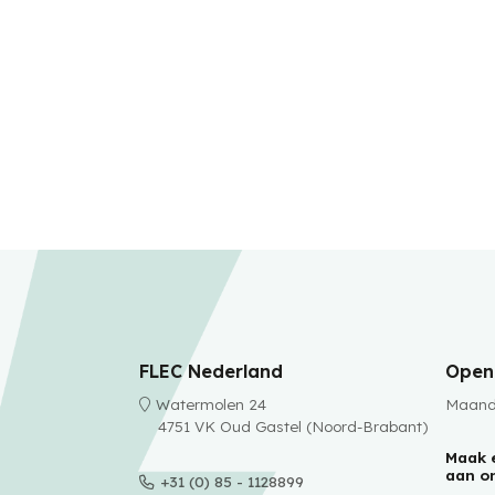
FLEC Nederland
Openi
Watermolen 24
Maanda
4751 VK Oud Gastel (Noord-Brabant)
Maak 
aan o
+31 (0) 85 - 1128899