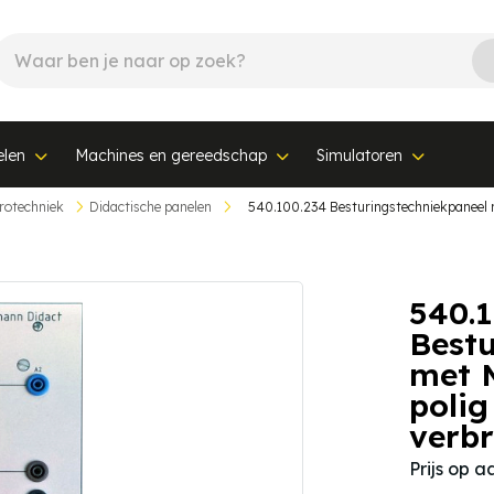
elen
Machines en gereedschap
Simulatoren
rotechniek
Didactische panelen
540.1
Bestu
met 
polig
verb
Prijs op 