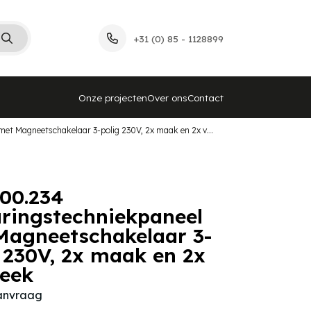
+31 (0) 85 - 1128899
Onze projecten
Over ons
Contact
540.100.234 Besturingstechniekpaneel met Magneetschakelaar 3-polig 230V, 2x maak en 2x verbreek
00.234
ringstechniekpaneel
Magneetschakelaar 3-
 230V, 2x maak en 2x
reek
aanvraag