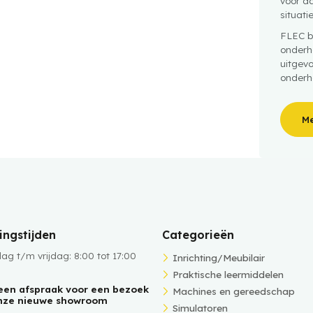
voor da
situati
FLEC b
onderh
uitgev
onderh
Me
ngstijden
Categorieën
g t/m vrijdag: 8:00 tot 17:00
Inrichting/Meubilair
Praktische leermiddelen
een afspraak voor een bezoek
Machines en gereedschap
nze nieuwe showroom
Simulatoren