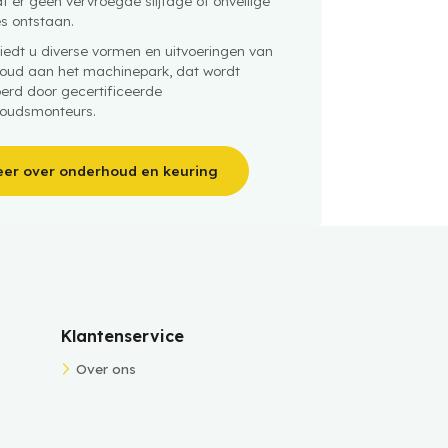
t er geen vervroegde slijtage of onveilige
es ontstaan.
iedt u diverse vormen en uitvoeringen van
oud aan het machinepark, dat wordt
oerd door gecertificeerde
oudsmonteurs.
er over onderhoud en keuring
Klantenservice
Over ons