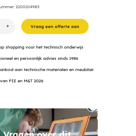
nummer: 2100104983
+
Vraag een offerte aan
34
stechniekpaneel
chakelaar
op shopping voor het technisch onderwijs
ioneel en persoonlijk advies sinds 1986
anbod aan technische materialen en meubilair
 van PIE en M&T 2026
Vragen over dit