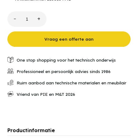
−
+
540.100.810
Besturingstechniekpaneel
met
handbediende
Vraag een offerte aan
Motorbeveiligingsschakelaar
0,6…
1,0A
aantal
One stop shopping voor het technisch onderwijs
Professioneel en persoonlijk advies sinds 1986
Ruim aanbod aan technische materialen en meubilair
Vriend van PIE en M&T 2026
Productinformatie