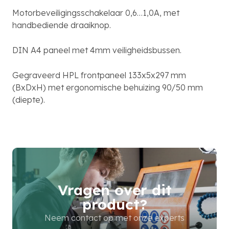
Motorbeveiligingsschakelaar 0,6…1,0A, met
handbediende draaiknop.
DIN A4 paneel met 4mm veiligheidsbussen.
Gegraveerd HPL frontpaneel 133x5x297 mm
(BxDxH) met ergonomische behuizing 90/50 mm
(diepte).
Vragen over dit
product?
Neem contact op met onze experts