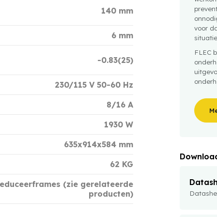
preven
140 mm
onnodig
voor da
6 mm
situati
FLEC b
-0.83(25)
onderh
uitgev
onderh
230/115 V 50-60 Hz
8/16 A
Me
1930 W
635x914x584 mm
Downloa
62 KG
Datas
Reduceerframes (zie gerelateerde
Datashe
producten)