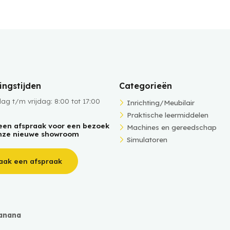
ngstijden
Categorieën
g t/m vrijdag: 8:00 tot 17:00
Inrichting/Meubilair
Praktische leermiddelen
een afspraak voor een bezoek
Machines en gereedschap
nze nieuwe showroom
Simulatoren
aak een afspraak
anana