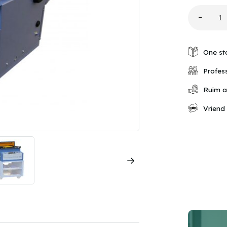
−
725FLB
Vacuumv
aantal
One st
Profess
Ruim a
Vriend