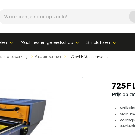
elen
Machines en gereedschap
Simulatoren
ststofbewerking
Vacuümvormen
725FLB Vacuumvormer
725F
Prijs op 
Artikel
Max. m
Vormgr
Bedien