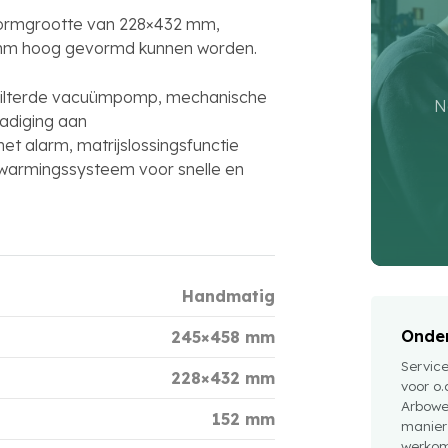
rmgrootte van 228×432 mm,
 mm hoog gevormd kunnen worden.
filterde vacuümpomp, mechanische
N
adiging aan
t alarm, matrijslossingsfunctie
rwarmingssysteem voor snelle en
Handmatig
Onder
245×458 mm
Servic
228×432 mm
voor o.
Arbowe
152 mm
manier
werkom