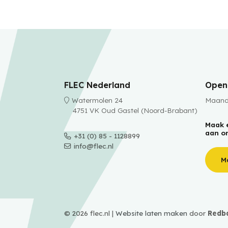
FLEC Nederland
Openi
Watermolen 24
Maanda
4751 VK Oud Gastel (Noord-Brabant)
Maak 
aan o
+31 (0) 85 - 1128899
info@flec.nl
M
© 2026 flec.nl |
Website laten maken
door
Redb