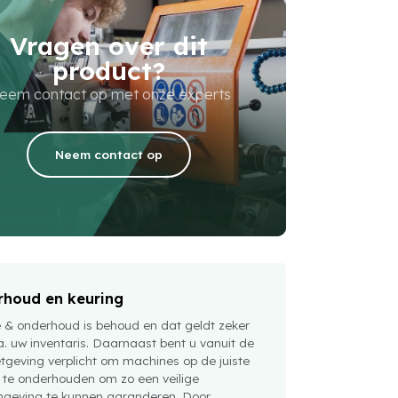
Vragen over dit
product?
eem contact op met onze experts
Neem contact op
houd en keuring
e & onderhoud is behoud en dat geldt zeker
a. uw inventaris. Daarnaast bent u vanuit de
tgeving verplicht om machines op de juiste
 te onderhouden om zo een veilige
geving te kunnen garanderen. Door