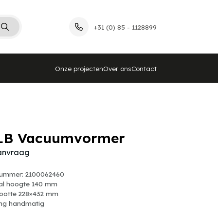
+31 (0) 85 - 1128899
Onze projecten
Over ons
Contact
LB Vacuumvormer
aanvraag
nummer: 2100062460
al hoogte 140 mm
ootte 228×432 mm
ing handmatig