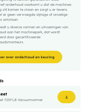
tief onderhoud voorkomt u dat de machines
 stil komen te staan en zorgt u er tevens
t er geen vervroegde slijtage of onveilige
es ontstaan.
iedt u diverse vormen en uitvoeringen van
oud aan het machinepark, dat wordt
oerd door gecertificeerde
oudsmonteurs.
er over onderhoud en keuring
ds
heet
et 725FLB Vacuumvormer