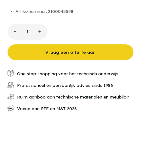
Artikelnummer: 2100045598
−
+
A05
Magneetschakelaar
met
thermisch
Vraag een offerte aan
overbelastingsrelais
aantal
One stop shopping voor het technisch onderwijs
Professioneel en persoonlijk advies sinds 1986
Ruim aanbod aan technische materialen en meubilair
Vriend van PIE en M&T 2026