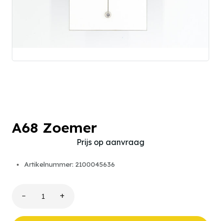
A68 Zoemer
Prijs op aanvraag
Artikelnummer: 2100045636
−
+
A68
Zoemer
aantal