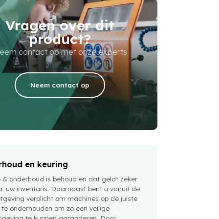
Vragen over dit
product?
eem contact op met onze experts
Neem contact op
houd en keuring
e & onderhoud is behoud en dat geldt zeker
a. uw inventaris. Daarnaast bent u vanuit de
tgeving verplicht om machines op de juiste
 te onderhouden om zo een veilige
geving te kunnen garanderen. Door