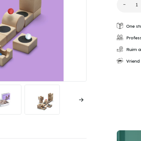
−
Cuboro
JUMP
aantal
One st
Profess
Ruim a
Vriend