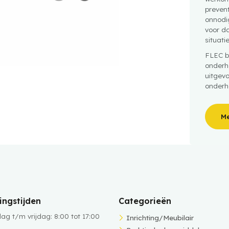
preven
onnodig
voor da
situati
FLEC b
onderh
uitgev
onderh
Me
ngstijden
Categorieën
g t/m vrijdag: 8:00 tot 17:00
Inrichting/Meubilair