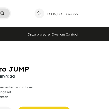
+31 (0) 85 - 1128899
Onze projecten
Over ons
Contact
ro JUMP
aanvraag
lementen van rubber
dingsset
enten