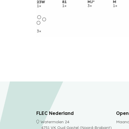
FLEC Nederland
Openi
Watermolen 24
Maanda
4751 VK Oud Gastel (Noord-Brabant)