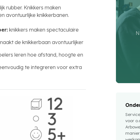
ijk rubber. Knikkers maken
n avontuurlijke knikkerbanen.
er:
knikkers maken spectaculaire
N
aakt de knikkerbaan avontuurlijker
elers leren hoe afstand, hoogte en
envoudig te integreren voor extra
Onder
Servic
voor o.
Arbowe
manier
werkom