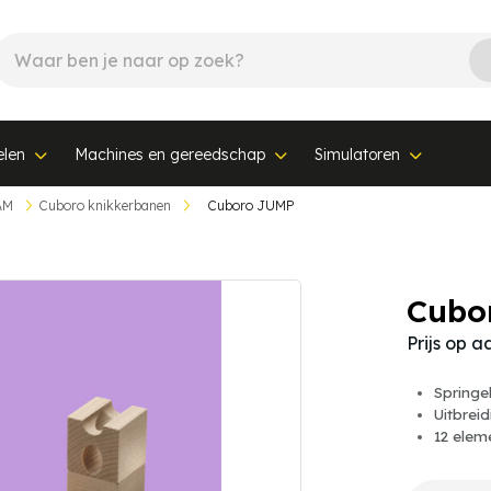
elen
Machines en gereedschap
Simulatoren
AM
Cuboro knikkerbanen
Cuboro JUMP
Cubo
Prijs op 
Springe
Uitbrei
12 elem