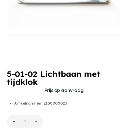
5-01-02 Lichtbaan met
tijdklok
Prijs op aanvraag
Artikelnummer: 2100000023
−
+
5-