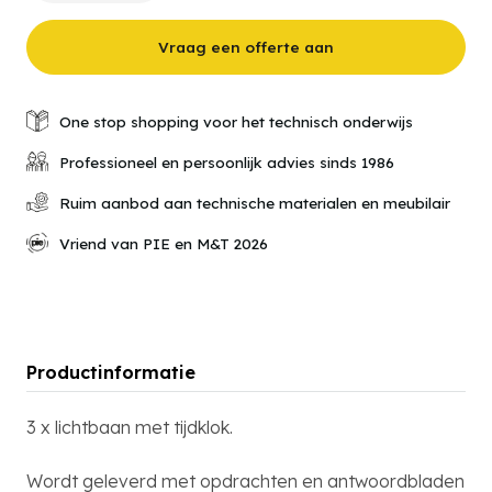
01-
02
Lichtbaan
Vraag een offerte aan
met
tijdklok
aantal
One stop shopping voor het technisch onderwijs
Professioneel en persoonlijk advies sinds 1986
Ruim aanbod aan technische materialen en meubilair
Vriend van PIE en M&T 2026
Productinformatie
3 x lichtbaan met tijdklok.
Wordt geleverd met opdrachten en antwoordbladen