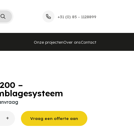
+31 (0) 85 - 1128899
Onze projecten
Over ons
Contact
200 –
mblagesysteem
aanvraag
+
Vraag een offerte aan