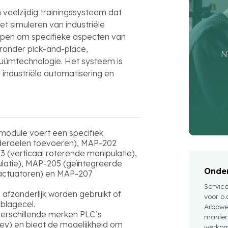
eelzijdig trainingssysteem dat
t simuleren van industriële
rpen om specifieke aspecten van
ronder pick-and-place,
N
uümtechnologie. Het systeem is
 industriële automatisering en
e module voert een specifiek
nderdelen toevoeren), MAP-202
(verticaal roterende manipulatie),
latie), MAP-205 (geïntegreerde
Onder
 actuatoren) en MAP-207
Servic
afzonderlijk worden gebruikt of
voor o.
blagecel.
Arbowe
verschillende merken PLC’s
manier
ley) en biedt de mogelijkheid om
werkom