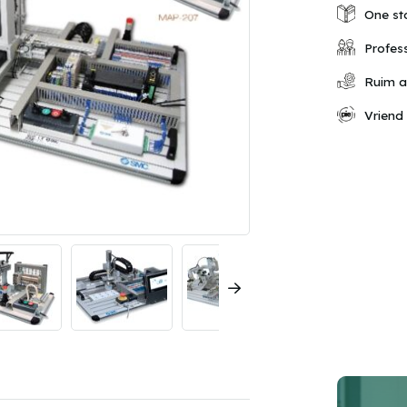
Assembla
One st
aantal
Profess
Ruim a
Vriend