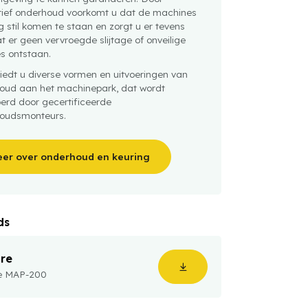
tief onderhoud voorkomt u dat de machines
 stil komen te staan en zorgt u er tevens
t er geen vervroegde slijtage of onveilige
es ontstaan.
iedt u diverse vormen en uitvoeringen van
oud aan het machinepark, dat wordt
oerd door gecertificeerde
oudsmonteurs.
er over onderhoud en keuring
ds
re
e MAP-200