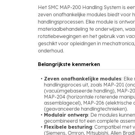
Het SMC MAP-200 Handling System is een v
zeven onafhankelijke modules biedt voor he
handlingsprocessen. Elke module is ontwo
materiaalbehandeling te onderwijzen, waa
rotatiebewegingen en het gebruik van vac
geschikt voor opleidingen in mechatronica,
onderhoud.
Belangrijkste kenmerken
Zeven onafhankelijke modules
: Elk
handlingsproces uit, zoals MAP-201 (o
(vacuümgebaseerde handling), MAP-203 
MAP-204 (horizontale roterende manipu
assemblagecel), MAP-206 (elektrische
(geavanceerde handlingtechnieken).
Modulair ontwerp
: De modules kunnen 
gecombineerd tot een complete assem
Flexibele besturing
: Compatibel met 
(Siemens, Omron, Mitsubishi, Allen Brad