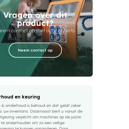
Vragen over dit
product?
eem contact op met onze experts
Neem contact op
houd en keuring
e & onderhoud is behoud en dat geldt zeker
a. uw inventaris. Daarnaast bent u vanuit de
tgeving verplicht om machines op de juiste
 te onderhouden om zo een veilige
geving te kunnen garanderen. Door