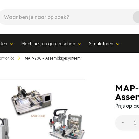
elen
Machines en gereedschap
Simulatoren
atronica
MAP-200 – Assemblagesysteem
MAP-
Asse
Prijs op 
−
MAP-
200
-