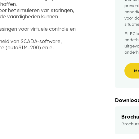
haffen.
preven
oor het simuleren van storingen,
onnodig
de vaardigheden kunnen
voor da
situati
ssingen voor virtuele controle en
FLEC b
onderh
rheid van SCADA-software,
uitgev
re (autoSIM-200) en e-
onderh
Me
Downloa
Brochu
Brochur