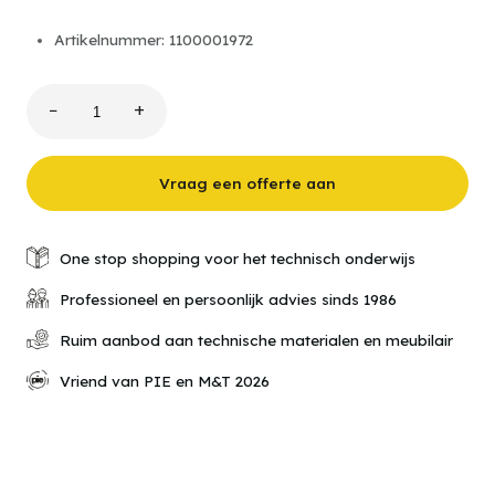
Artikelnummer: 1100001972
−
+
Narvik
CD-
360-
VSJ
Vraag een offerte aan
Conventionele
draaimachine
aantal
One stop shopping voor het technisch onderwijs
Professioneel en persoonlijk advies sinds 1986
Ruim aanbod aan technische materialen en meubilair
Vriend van PIE en M&T 2026