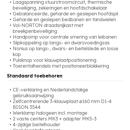
Laagspanning stuurstroomcircuit, thermische
beveiliging, zekeringen en hoofdschakelaar
Gebalanceerde, geharde en geslepen hoofdspil
Geharde en geslepen bedbanen en tandwielen
Vol-NORTON draadsnijkast met
breekpenbeveiliging
Handpomp voor centrale smering van leibanen
Slipkoppeling op langs- en dwarsvoedingsas
Nonius op langs-, dwars- en beitelslede en losse
kop
Pulsknop voor klauwplaatpositionering
Toerentalhendels met positioneerblokkering
Standaard toebehoren
CE-verklaring en Nederlandstalige
gebruiksaanwijzing
Zelfcentrerende 3-klauwplaat ø160 mm D1-4
BISON 3544
Werklamp halogeen incl. montage
2 vaste centers MK3 + adapter MK5-3
4-zijdige beitelhouder