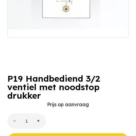
P19 Handbediend 3/2
ventiel met noodstop
drukker
Prijs op aanvraag
−
+
P19
Handbediend
3/2