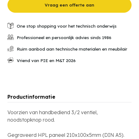
ventiel
Vraag een offerte aan
met
noodstop
drukker
aantal
One stop shopping voor het technisch onderwijs
Professioneel en persoonlijk advies sinds 1986
Ruim aanbod aan technische materialen en meubilair
Vriend van PIE en M&T 2026
Productinformatie
Voorzien van handbediend 3/2 ventiel,
noodstopknop rood.
Gegraveerd HPL paneel 210x100x5mm (DIN A5).