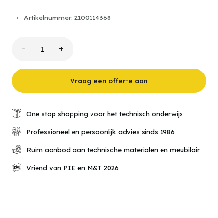
Artikelnummer: 2100114368
−
+
Pakketwagen
met
draadgaas,
hoogte
Vraag een offerte aan
1800
mm
aantal
One stop shopping voor het technisch onderwijs
Professioneel en persoonlijk advies sinds 1986
Ruim aanbod aan technische materialen en meubilair
Vriend van PIE en M&T 2026