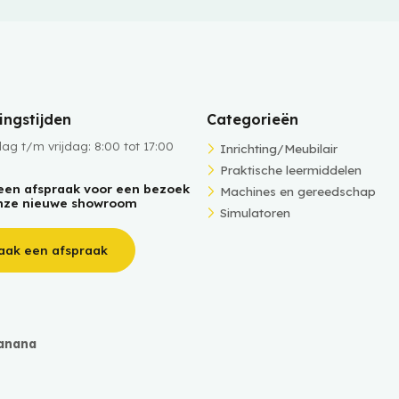
ngstijden
Categorieën
g t/m vrijdag: 8:00 tot 17:00
Inrichting/Meubilair
Praktische leermiddelen
een afspraak voor een bezoek
Machines en gereedschap
nze nieuwe showroom
Simulatoren
aak een afspraak
anana