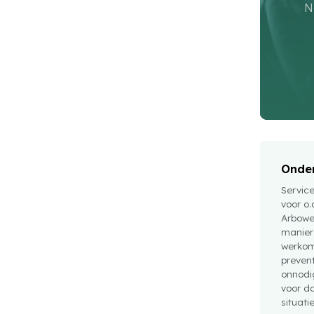
N
Onder
Servic
voor o.
Arbowe
manier
werkom
preven
onnodig
voor da
situati