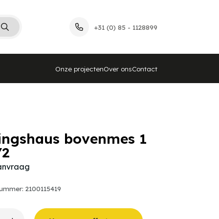
+31 (0) 85 - 1128899
Onze projecten
Over ons
Contact
ingshaus bovenmes 1
/2
aanvraag
nummer: 2100115419