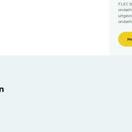
FLEC b
onderh
uitgev
onderh
Me
n