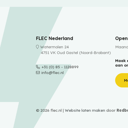
FLEC Nederland
Openi
Watermolen 24
Maanda
4751 VK Oud Gastel (Noord-Brabant)
Maak 
aan o
+31 (0) 85 - 1128899
info@flec.nl
M
© 2026 flec.nl |
Website laten maken
door
Redb