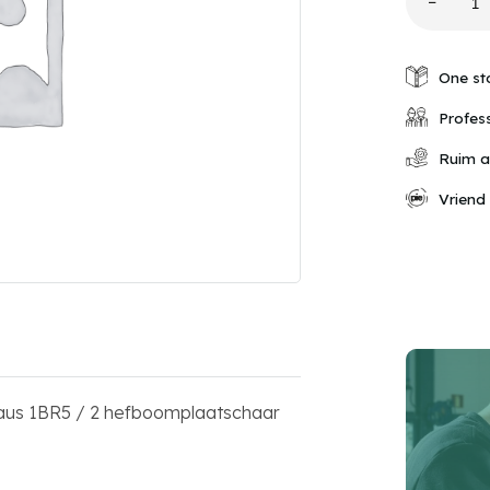
−
Peddings
bovenme
1
BR
One st
5/2
aantal
Profess
Ruim a
Vriend
us 1BR5 / 2 hefboomplaatschaar