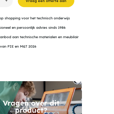
+
Vraag een offerte aan
haus
s
op shopping voor het technisch onderwijs
ioneel en persoonlijk advies sinds 1986
anbod aan technische materialen en meubilair
 van PIE en M&T 2026
Vragen over dit
product?