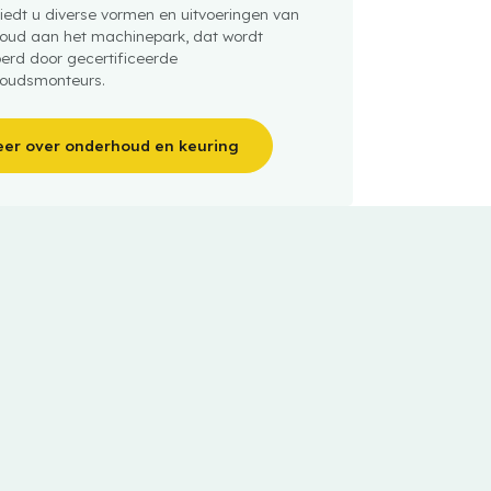
iedt u diverse vormen en uitvoeringen van
oud aan het machinepark, dat wordt
oerd door gecertificeerde
oudsmonteurs.
er over onderhoud en keuring