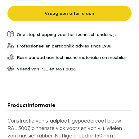
tot
500
kg
Vraag een offerte aan
draagvermogen
aantal
One stop shopping voor het technisch onderwijs
Professioneel en persoonlijk advies sinds 1986
Ruim aanbod aan technische materialen en meubilair
Vriend van PIE en M&T 2026
Productinformatie
Constructie van staalplaat, gepoedercoat blauw
RAL 5007, binnenste vlak voorzien van vilt. Wielen
van massief rubber. Nuttige breedte 150 mm.