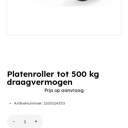
Platenroller tot 500 kg
draagvermogen
Prijs op aanvraag
Artikelnummer: 2100114353
−
+
Platenroller