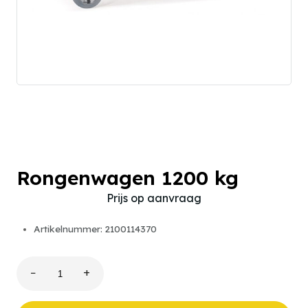
Rongenwagen 1200 kg
Prijs op aanvraag
Artikelnummer: 2100114370
−
+
Rongenwagen
1200
kg