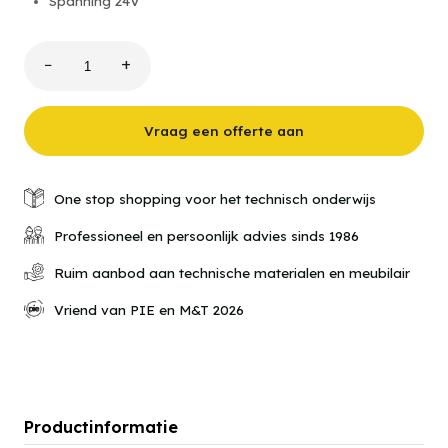
Spanning 24V
−
+
STZ-
05
Storingzoeker
"Aderbesparende
Vraag een offerte aan
wisselschakeling"
aantal
One stop shopping voor het technisch onderwijs
Professioneel en persoonlijk advies sinds 1986
Ruim aanbod aan technische materialen en meubilair
Vriend van PIE en M&T 2026
Productinformatie