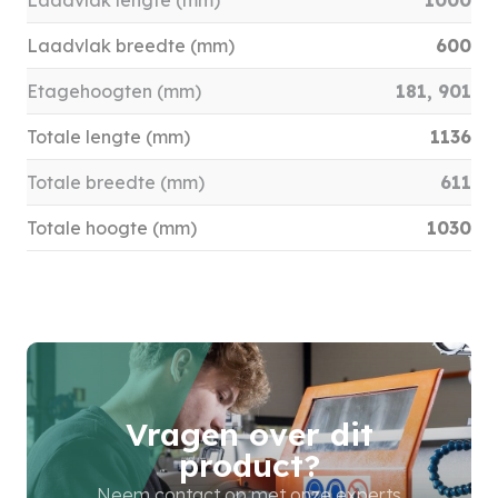
Laadvlak lengte (mm)
1000
Laadvlak breedte (mm)
600
Etagehoogten (mm)
181, 901
Totale lengte (mm)
1136
Totale breedte (mm)
611
Totale hoogte (mm)
1030
Vragen over dit
product?
Neem contact op met onze experts