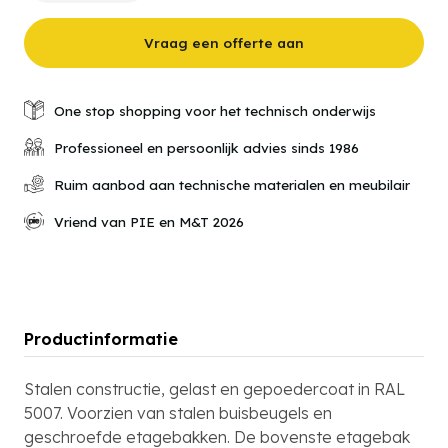
met
bak
300
Vraag een offerte aan
kg,
met
opvangbak
aantal
One stop shopping voor het technisch onderwijs
Professioneel en persoonlijk advies sinds 1986
Ruim aanbod aan technische materialen en meubilair
Vriend van PIE en M&T 2026
Productinformatie
Stalen constructie, gelast en gepoedercoat in RAL
5007. Voorzien van stalen buisbeugels en
geschroefde etagebakken. De bovenste etagebak