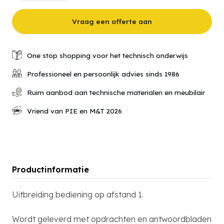
02-
08
Uitbreiding
Vraag een offerte aan
bediening
op
afstand
1
One stop shopping voor het technisch onderwijs
aantal
Professioneel en persoonlijk advies sinds 1986
Ruim aanbod aan technische materialen en meubilair
Vriend van PIE en M&T 2026
Productinformatie
Uitbreiding bediening op afstand 1.
Wordt geleverd met opdrachten en antwoordbladen