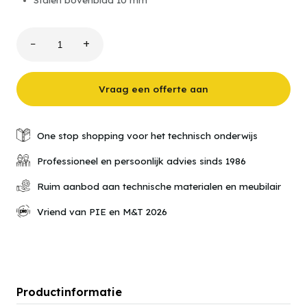
−
+
Stalen
werktafels
BS-
serie
Vraag een offerte aan
aantal
One stop shopping voor het technisch onderwijs
Professioneel en persoonlijk advies sinds 1986
Ruim aanbod aan technische materialen en meubilair
Vriend van PIE en M&T 2026
Productinformatie