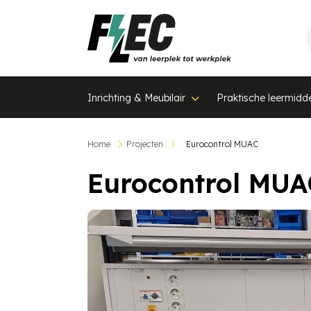
Inrichting & Meubilair
Praktische leermidd
Home
Projecten
Eurocontrol MUAC
Eurocontrol MUA