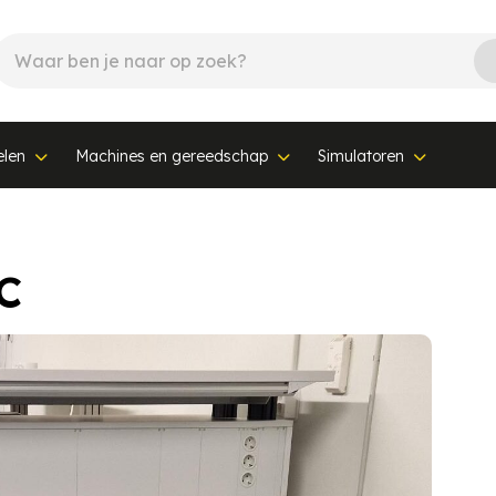
elen
Machines en gereedschap
Simulatoren
C