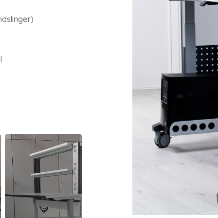
ndslinger)
l