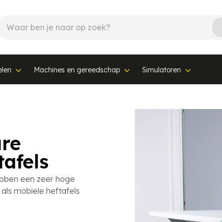
elen
Machines en gereedschap
Simulatoren
are
tafels
hebben een zeer hoge
r als mobiele heftafels