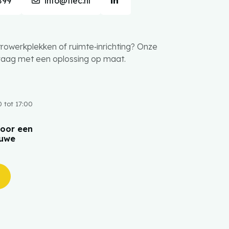
899
info@flec.nl
trowerkplekken of ruimte‑inrichting? Onze
graag met een oplossing op maat.
 tot 17:00
oor een
euwe