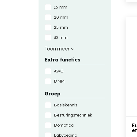
16 mm
20 mm
25 mm
32 mm
40 mm
Toon meer
Extra functies
AWG
DMM
Groep
Basiskennis
Besturingstechniek
Domotica
E
e
Labvoeding