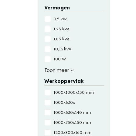
20 A
Praktijkvoeding
Vermogen
3 A
Vast
0,5 kW
4 A
1,25 kVA
400 A AC
1,85 kVA
400 A DC
10,13 kVA
5 A
100 W
6 A
1000 VA
Toon meer
8 A
1200 VA
Werkoppervlak
12000 VA
1000x1000x150 mm
15,60 kVA
1000x630x
150 W
1000x630x140 mm
15000 VA
1000x750x150 mm
1600 VA
1200x800x160 mm