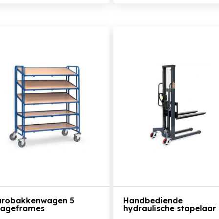
Bekijk het product
Bekijk het product
urobakkenwagen 5
Handbediende
tageframes
hydraulische stapelaar