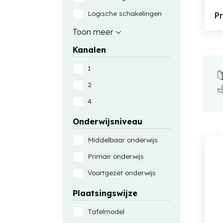
Logische schakelingen
P
Pneumatiek
Toon meer
Praktijkvoeding
Kanalen
Lichtschakelingen
1
Motorschakelingen
2
Zwakstroomschakelingen
4
Sensorschakelingen
Onderwijsniveau
Pneumatiekschakelingen
Middelbaar onderwijs
Primair onderwijs
Voortgezet onderwijs
Plaatsingswijze
Tafelmodel