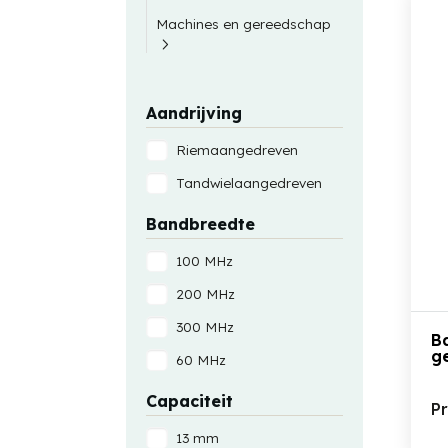
Machines en gereedschap
Aandrijving
Riemaangedreven
Tandwielaangedreven
Bandbreedte
100 MHz
200 MHz
300 MHz
B
g
60 MHz
Capaciteit
P
13 mm