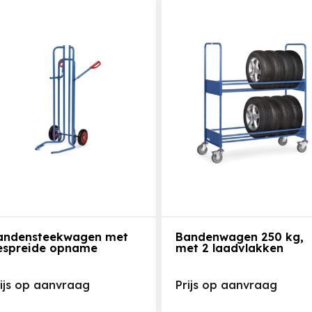
Bekijk het product
Bekijk het product
andensteekwagen met
Bandenwagen 250 kg,
espreide opname
met 2 laadvlakken
rijs op aanvraag
Prijs op aanvraag