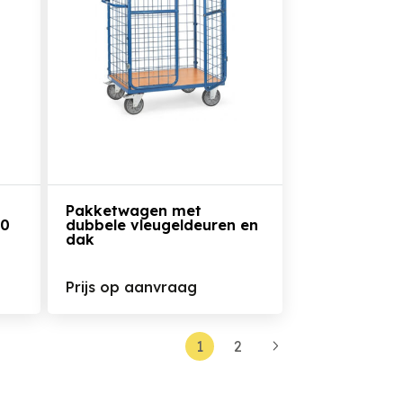
Bekijk het product
Pakketwagen met
00
dubbele vleugeldeuren en
dak
Prijs op aanvraag
1
2