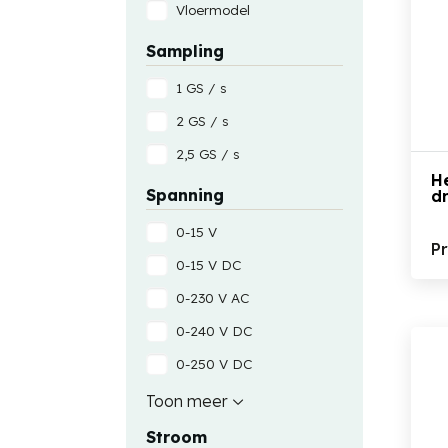
Vloermodel
Sampling
1 GS / s
2 GS / s
2,5 GS / s
He
Spanning
d
0-15 V
P
0-15 V DC
0-230 V AC
0-240 V DC
0-250 V DC
0-30 V AC
Toon meer
0-30 V DC
Stroom